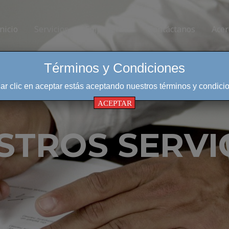
Inicio
Servicios
Empodérate
Contáctanos
Acer
Términos y Condiciones
dar clic en aceptar estás aceptando nuestros términos y condici
ACEPTAR
STROS SERVI