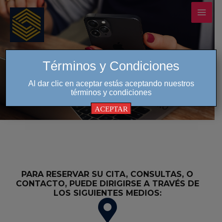
Ir
MAI
al
MEN
contenido
CONTÁCTANOS
Términos y Condiciones
Al dar clic en aceptar estás aceptando nuestros
términos y condiciones
ACEPTAR
PARA RESERVAR SU CITA, CONSULTAS, O
CONTACTO, PUEDE DIRIGIRSE A TRAVÉS DE
LOS SIGUIENTES MEDIOS: